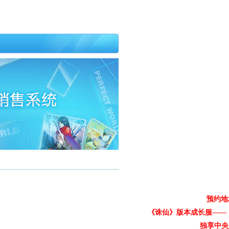
预约地
《诛仙》版本成长服——
独享中央