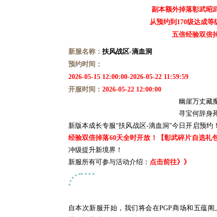
副本额外掉落彰武昭
从预约到170级达成
五倍经验双倍掉
新服名称：
扶风
战区-滴血洞
预约时间：
2026-05-15 12:00:00-2026-05-22 11:59:59
开
服时
间：
2026-05-22 12:00:00
幽崖万丈藏
寻宝何辞身
新版本成长专服“扶风战区-滴血洞”今日开启预约
经验双倍掉落60天全时开放！【彰武碎片自选礼
冲级提升新境界！
新服所有可参与活动介绍：
点击前往》》
自本次新服开始，我们将会在PGP商场和五蕴