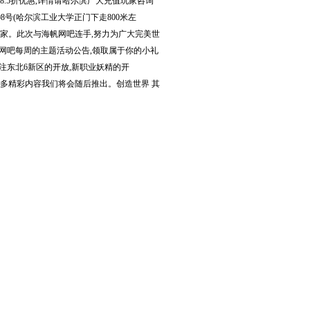
8.5折优惠,详情请哈尔滨广大充值玩家咨询
号(哈尔滨工业大学正门下走800米左
大玩家。此次与海帆网吧连手,努力为广大完美世
网吧每周的主题活动公告,领取属于你的小礼
注东北6新区的开放,新职业妖精的开
，更多精彩内容我们将会随后推出。创造世界 其