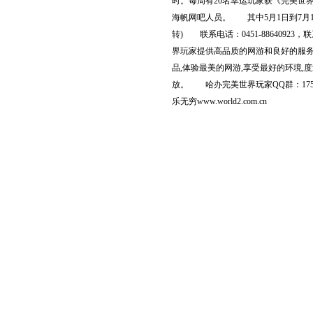
时。每周有20名幸运玩家获《完美世界
海帆网吧人员。 其中5月1日到7月1
转) 联系电话：0451-88640
界玩家提供高品质的网游和良好的服
品,体验最美的网游,享受最好的环境
放。 哈办完美世界玩家QQ群：1755
乐无穷www.world2.com.cn