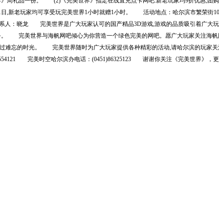
》周礼品一份。 (2)《完美世界》指定在线直充点卡网吧.新老玩家均9折优惠,团购
日,新老玩家均可享受玩完美世界1小时就赠1小时。 活动地点：哈尔滨市繁荣街108
923，联系人：晓龙 完美世界是广大玩家认可的国产精品3D游戏,游戏的品质吸引着广
务。 完美世界与海帆网吧倾心为你营造一个绿色完美的网吧。愿广大玩家关注海帆
,度过难忘的时光。 完美世界随时为广大玩家提供各种精彩的活动,请哈尔滨的玩家关
4121 完美时空哈尔滨办电话：(0451)86325123 谢谢你关注《完美世界》