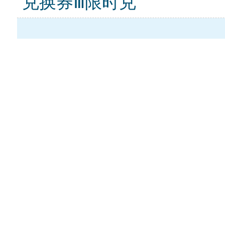
兑换券Ⅲ限时兑