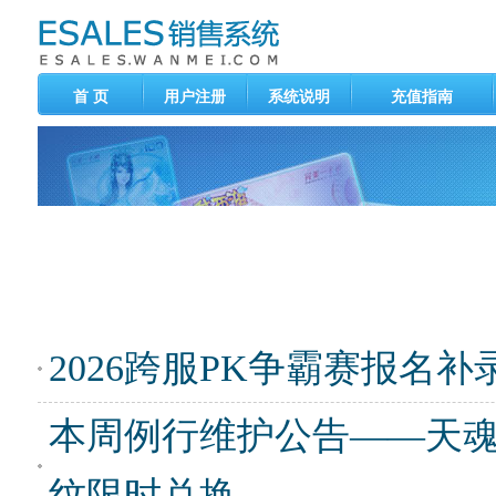
首 页
用户注册
系统说明
充值指南
2026跨服PK争霸赛报名补
本周例行维护公告——天
纹限时兑换