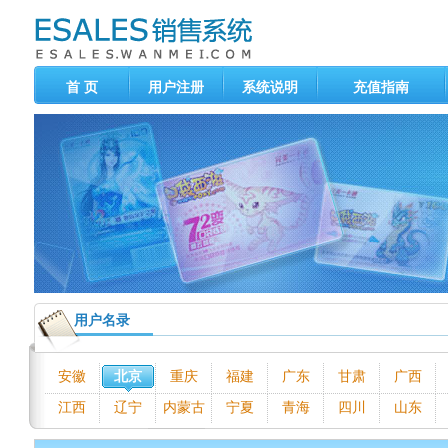
首 页
用户注册
系统说明
充值指南
用户名录
安徽
北京
重庆
福建
广东
甘肃
广西
江西
辽宁
内蒙古
宁夏
青海
四川
山东