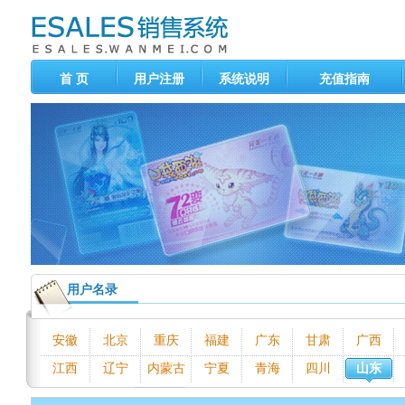
首 页
用户注册
系统说明
充值指南
用户名录
安徽
北京
重庆
福建
广东
甘肃
广西
江西
辽宁
内蒙古
宁夏
青海
四川
山东