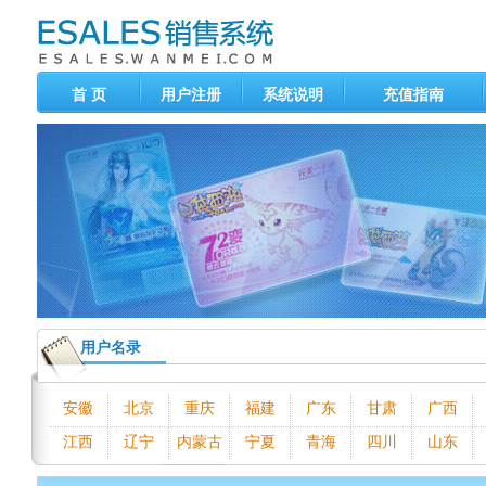
首 页
用户注册
系统说明
充值指南
用户名录
安徽
北京
重庆
福建
广东
甘肃
广西
江西
辽宁
内蒙古
宁夏
青海
四川
山东